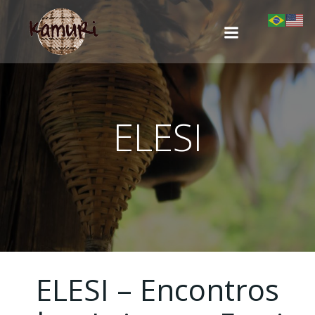
Pular
para
o
conteúdo
ELESI
ELESI – Encontros