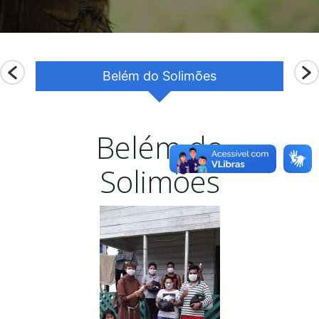
Belém do Solimões
e
Belém do
Solimões