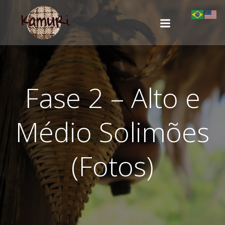
Pular
para
o
conteúdo
Fase 2 – Alto e
Médio Solimões
(Fotos)