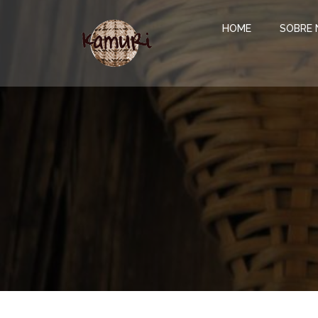
Pular
para
HOME
SOBRE 
o
conteúdo