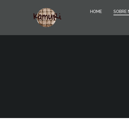
Pular
para
HOME
SOBRE 
o
conteúdo