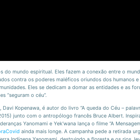
 do mundo espiritual. Eles fazem a conexão entre o mun
cudos contra os poderes maléficos oriundos dos humanos e
unidades. Eles se dedicam a domar as entidades e as for
es “seguram o céu”.
Davi Kopenawa, é autor do livro “A queda do Céu – palav
15) junto com o antropólogo francês Bruce Albert. Inspir
Lideranças Yanomami e Yek’wana lança o filme “A Mensage
oraCovid
ainda mais longe. A campanha pede a retirada ur
erra Indígena Yanomami, destruindo a floresta e os rios, l