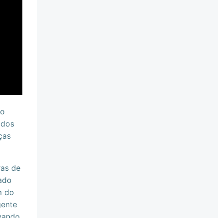
do
 dos
ças
ras de
ado
m do
gente
evando