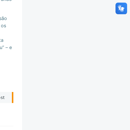
são
 os
ta
u” – e
ost