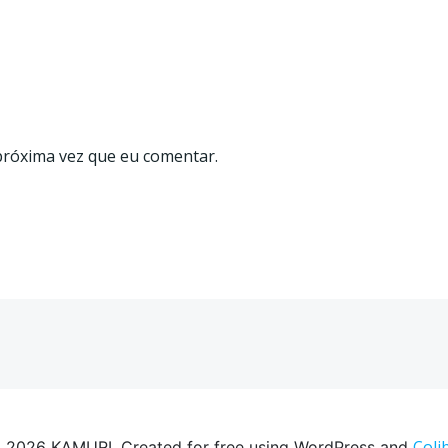
próxima vez que eu comentar.
Colib
 2026 KAMURI. Created for free using WordPress and