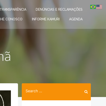
TRANSPARÊNCIA
DENÚNCIAS E RECLAMAÇÕES
LHE CONOSCO
INFORME KAMURI
AGENDA
mã
Search
for: