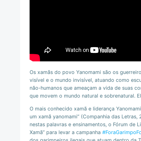
Os xamãs do povo Yanomami são os guerreiros
visível e o mundo invisível, atuando como es
não-humanos que ameaçam a vida de suas com
que movem o mundo natural e sobrenatural. El
O mais conhecido xamã e liderança Yanomami, 
um xamã yanomami” (Companhia das Letras, 20
nestas palavras e ensinamentos, o Fórum de 
Xamã” para levar a campanha
#ForaGarimpoF
dos garimpeiros ilegais que atuam dentro da T