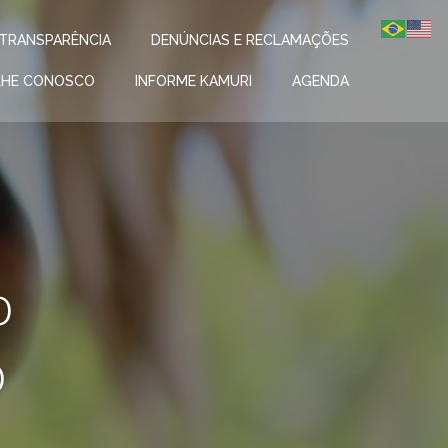
TRANSPARÊNCIA
DENÚNCIAS E RECLAMAÇÕES
LHE CONOSCO
INFORME KAMURI
AGENDA
o
o