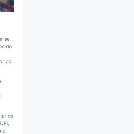
m-se
es do
or do
e
:
iar os
URI,
ne,