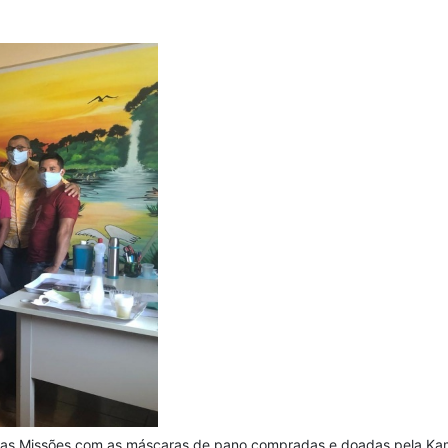
 das Missões com as máscaras de pano compradas e doadas pela Ka