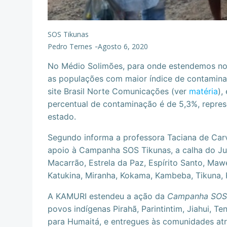
SOS Tikunas
Pedro Ternes
Agosto 6, 2020
-
No Médio Solimões, para onde estendemos no
as populações com maior índice de contamin
site Brasil Norte Comunicações (ver
matéria
),
percentual de contaminação é de 5,3%, represe
estado.
Segundo informa a professora Taciana de Car
apoio à Campanha SOS Tikunas, a calha do Jut
Macarrão, Estrela da Paz, Espírito Santo, Mawe
Katukina, Miranha, Kokama, Kambeba, Tikuna, 
A KAMURI estendeu a ação da
Campanha SOS 
povos indígenas Pirahã, Parintintim, Jiahui, 
para Humaitá, e entregues às comunidades atr