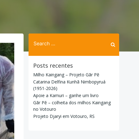
Search
for:
Posts recentes
Milho Kaingang – Projeto Gãr Pẽ
Catarina Delfina Kunhã Nimbopyruá
(1951-2026)
Apoie a Kamuri – ganhe um livro
Gãr Pẽ – colheita dos milhos Kaingang
no Votouro
Projeto Djaryi em Votouro, RS