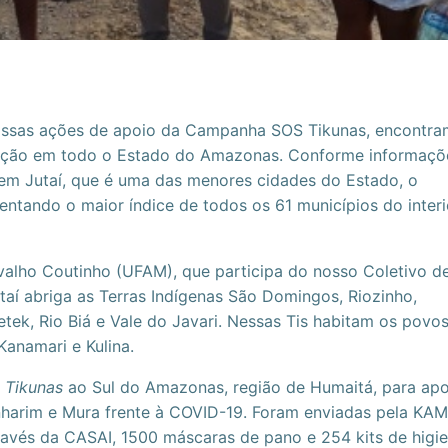
ssas ações de apoio da Campanha SOS Tikunas, encontra
ação em todo o Estado do Amazonas. Conforme informaçõ
 em Jutaí, que é uma das menores cidades do Estado, o
ntando o maior índice de todos os 61 municípios do interi
valho Coutinho (UFAM), que participa do nosso Coletivo d
aí abriga as Terras Indígenas São Domingos, Riozinho,
tek, Rio Biá e Vale do Javari. Nessas Tis habitam os povos
Kanamari e Kulina.
Tikunas
ao Sul do Amazonas, região de Humaitá, para apo
Tenharim e Mura frente à COVID-19. Foram enviadas pela KAM
avés da CASAI, 1500 máscaras de pano e 254 kits de higie