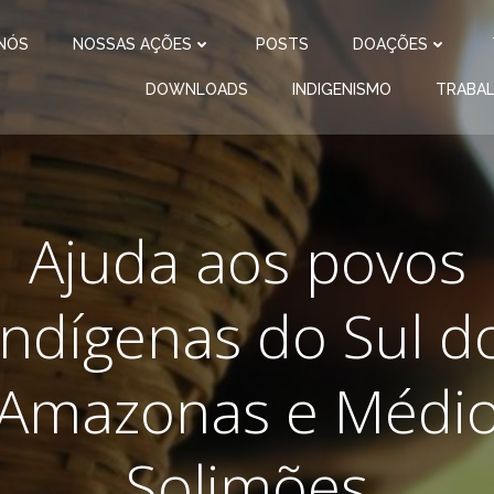
NÓS
NOSSAS AÇÕES
POSTS
DOAÇÕES
DOWNLOADS
INDIGENISMO
TRABA
Ajuda aos povos
indígenas do Sul d
Amazonas e Médi
Solimões