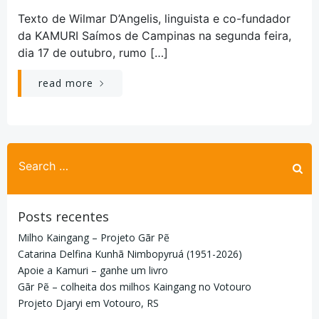
Texto de Wilmar D’Angelis, linguista e co-fundador
da KAMURI Saímos de Campinas na segunda feira,
dia 17 de outubro, rumo […]
read more
Search
for:
Posts recentes
Milho Kaingang – Projeto Gãr Pẽ
Catarina Delfina Kunhã Nimbopyruá (1951-2026)
Apoie a Kamuri – ganhe um livro
Gãr Pẽ – colheita dos milhos Kaingang no Votouro
Projeto Djaryi em Votouro, RS