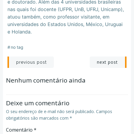
e doutorado. Além das 4 universidades brasileiras
nas quais foi docente (UFPR, UnB, UFRJ, Unicamp),
atuou também, como professor visitante, em
universidades do Estados Unidos, México, Uruguai
e Holanda.
#
no tag
Navegação
Navegação
next post
previous post
de
de
Nenhum comentário ainda
Post
Post
Deixe um comentário
O seu endereço de e-mail não será publicado.
Campos
obrigatórios são marcados com
*
Comentário
*